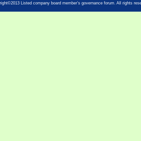
ight©2013 Listed company board member’s governance forum. All rights res