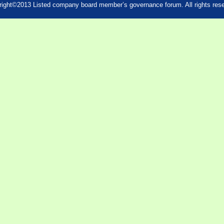
ight©2013 Listed company board member’s governance forum. All rights res