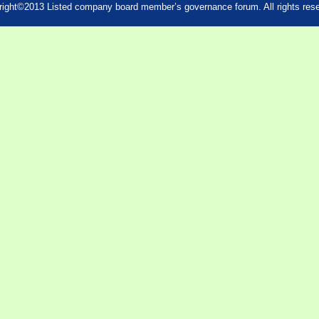
ight©2013 Listed company board member’s governance forum. All rights res