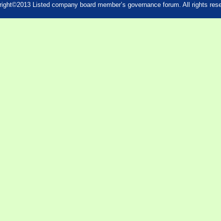
ight©2013 Listed company board member’s governance forum. All rights res