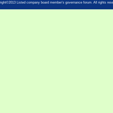
ight©2013 Listed company board member’s governance forum. All rights res