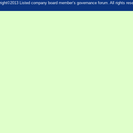
ight©2013 Listed company board member’s governance forum. All rights res