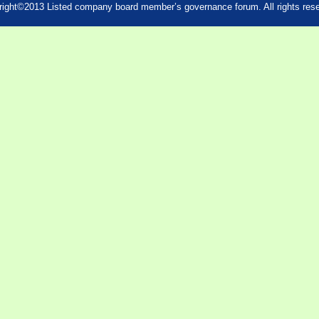
ight©2013 Listed company board member’s governance forum. All rights res