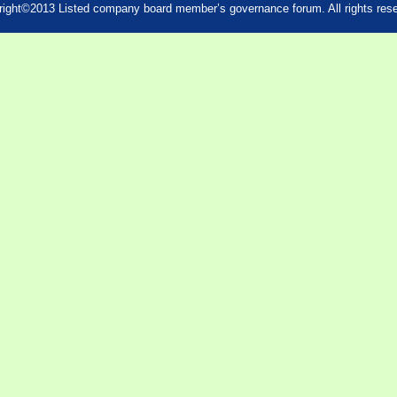
ight©2013 Listed company board member’s governance forum. All rights res