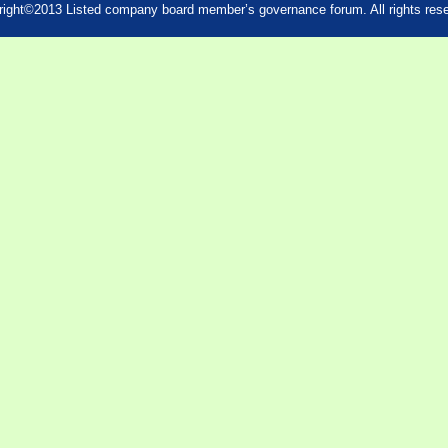
ight©2013 Listed company board member’s governance forum. All rights res