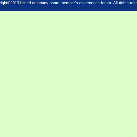
ight©2013 Listed company board member’s governance forum. All rights res