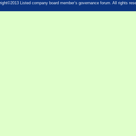
ight©2013 Listed company board member’s governance forum. All rights res