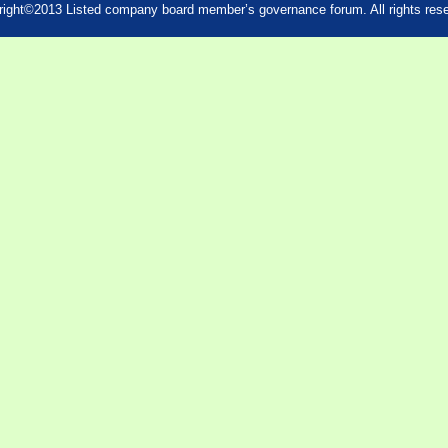
ight©2013 Listed company board member’s governance forum. All rights res