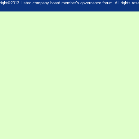
ight©2013 Listed company board member’s governance forum. All rights res