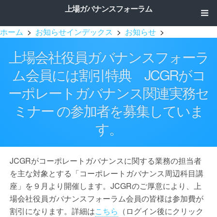
上場ガバナンスフォーラム
ホーム
>
お知らせインデックス
>
お知らせ
>
上場会社役員ガバナンスフォーラ
ム会員には割引特典 JCGRがコ
ーポレートガバナンス関連実務セ
ミナー の参加者を募集していま
す。
JCGRがコーポレートガバナンスに関する業務の担当者
を主な対象とする「コーポレートガバナンス周辺科目講
座」を９月より開催します。JCGRのご厚意により、上
場会社役員ガバナンスフォーラム会員の皆様は参加費が
割引になります。詳細は
こちら
（ログイン後にクリック