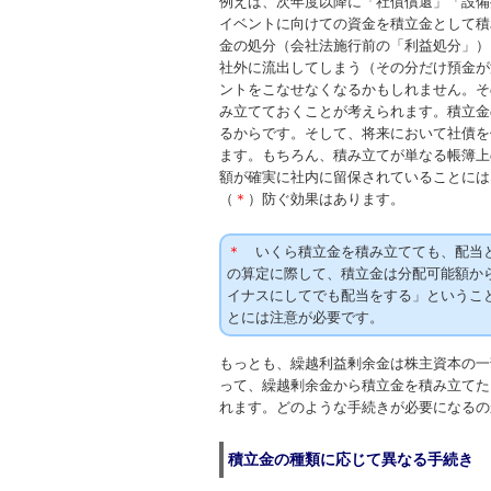
例えば、次年度以降に「社債償還」「設備
イベントに向けての資金を積立金として積
金の処分（会社法施行前の「利益処分」）
社外に流出してしまう（その分だけ預金が
ントをこなせなくなるかもしれません。そ
み立てておくことが考えられます。積立金
るからです。そして、将来において社債を
ます。もちろん、積み立てが単なる帳簿上
額が確実に社内に留保されていることには
（
）防ぐ効果はあります。
＊
いくら積立金を積み立てても、配当と
＊
の算定に際して、積立金は分配可能額か
イナスにしてでも配当をする」というこ
とには注意が必要です。
もっとも、繰越利益剰余金は株主資本の一
って、繰越剰余金から積立金を積み立てた
れます。どのような手続きが必要になるの
積立金の種類に応じて異なる手続き