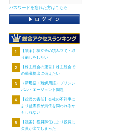
パスワードを忘れた方はこちら
【議案】積立金の積み立て・取
り崩しをしたい
【株主総会の運営】株主総会で
の動議提出に備えたい
（新用語・難解用語）プリンシ
パル・エージェント問題
【役員の責任】会社の不祥事に
より監査役が責任を問われるか
もしれない
【議案】役員辞任により役員に
欠員が出てしまった