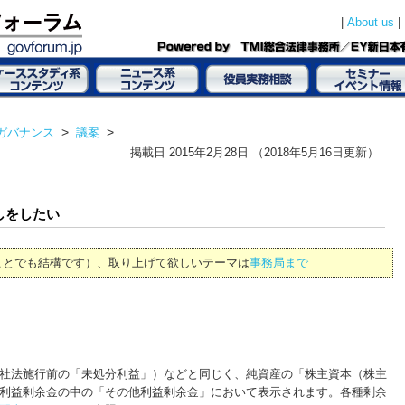
|
|
About us
ガバナンス
>
議案
>
掲載日
2015年2月28日
（2018年5月16日更新）
しをしたい
ことでも結構です）、取り上げて欲しいテーマは
事務局まで
社法施行前の「未処分利益」）などと同じく、純資産の「株主資本（株主
利益剰余金の中の「その他利益剰余金」において表示されます。各種剰余