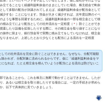
拡張」といったイベントを予定しているとします。仮に会社がそのような
み立てることなく繰越利益剰余金のままにしていた場合、株主総会で剰余
として多額の配当が決議されてしまえば、繰越利益剰余金が配当金として
減少する）ことになります。預金が大きく減少すれば、次年度以降のイベ
のような事態を回避するために、繰越利益剰余金の一部を積立金として積
の積み立てにより配当としての社外流出を一定程度（
）防ぐことができ
＊
償還したり設備を拡張したりする際に、その積立金を取り崩すことになり
の操作に留まり、銀行預金等で実際に積み立てをしていなければ、積立金
なりませんが、上述したとおり少なくとも配当による流出を一定程度
しての社外流出を完全に防ぐことはできません。なぜなら、分配可能額
ら除かれず、分配対象に含められるからです。仮に「繰越利益剰余金をマ
とになれば、たとえ積立金を積んでいようが配当による流出は防げないこ
部であることから、これを株主に無断で動かすことはできません。したが
り、あるいは積立金を取り崩したりする場合には、一定の手続きが求めら
か、以下で具体的に見ていきましょう。