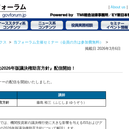
|
|
About us
クス
>
当フォーラム主催セミナー（会員の方は参加費無料）
>
掲載日
2026年3月6日
の2026年版議決権助言方針』配信開始！
ミナーの配信を開始いたしました。
講師
助言方針
藤島 裕三（ふじしま ゆうぞう）
では、機関投資家の議決権行使に大きな影響を与えるISSおよびグ
の2026年版議決権助⾔方針について解説します。