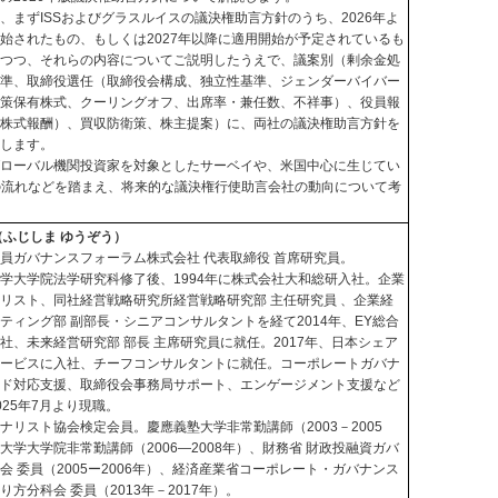
、まずISSおよびグラスルイスの議決権助⾔方針のうち、2026年よ
始されたもの、もしくは2027年以降に適用開始が予定されているも
しつつ、それらの内容についてご説明したうえで、議案別（剰余金処
基準、取締役選任（取締役会構成、独立性基準、ジェンダーバイバー
政策保有株式、クーリングオフ、出席率・兼任数、不祥事）、役員報
、株式報酬）、買収防衛策、株主提案）に、両社の議決権助言方針を
較します。
グローバル機関投資家を対象としたサーベイや、米国中心に生じてい
の流れなどを踏まえ、将来的な議決権行使助言会社の動向について考
。
（ふじしま ゆうぞう）
員ガバナンスフォーラム株式会社 代表取締役 首席研究員。
学大学院法学研究科修了後、1994年に株式会社大和総研入社。企業
リスト、同社経営戦略研究所経営戦略研究部 主任研究員 、企業経
ティング部 副部長・シニアコンサルタントを経て2014年、EY総合
社、未来経営研究部 部長 主席研究員に就任。2017年、日本シェア
サービスに入社、チーフコンサルタントに就任。コーポレートガバナ
ード対応支援、取締役会事務局サポート、エンゲージメント支援など
025年7月より現職。
ナリスト協会検定会員。慶應義塾大学非常勤講師（2003－2005
大学大学院非常勤講師（2006―2008年）、財務省 財政投融資ガバ
会 委員（2005ー2006年）、経済産業省コーポレート・ガバナンス
り方分科会 委員（2013年－2017年）。