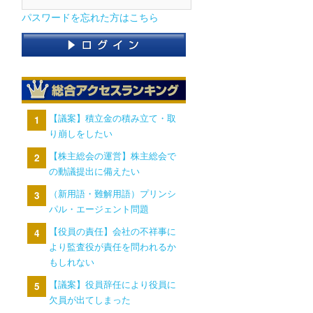
パスワードを忘れた方はこちら
【議案】積立金の積み立て・取
り崩しをしたい
【株主総会の運営】株主総会で
の動議提出に備えたい
（新用語・難解用語）プリンシ
パル・エージェント問題
【役員の責任】会社の不祥事に
より監査役が責任を問われるか
もしれない
【議案】役員辞任により役員に
欠員が出てしまった