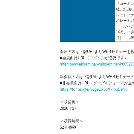
『コーポレ
社、第1版
レートファ
ポレートガ
ートガバナ
10月）：
月）：共
会員の方は下記URLよりWEBセミナーを
■会員向けURL（ログインが必要です）
/member/webseminar-webseminar-l/80526/
非会員の方は下記URLよりWEBセミナー
■非会員向けURL（グーグルフォームが立
https://forms.gle/ivcgeDx6bXkmqBeN8
＜収録月＞
2026年3月
＜収録時間＞
52分49秒