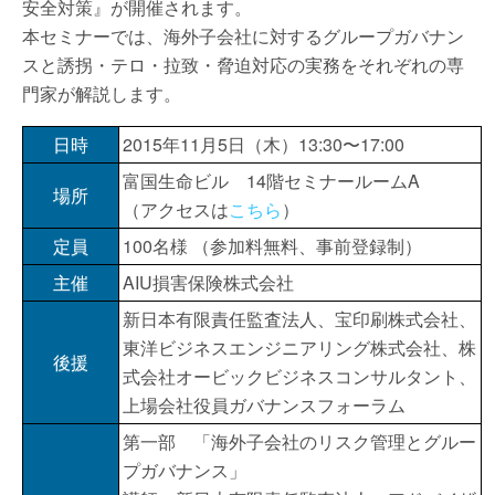
安全対策』が開催されます。
本セミナーでは、海外子会社に対するグループガバナン
スと誘拐・テロ・拉致・脅迫対応の実務をそれぞれの専
門家が解説します。
日時
2015年11月5日（木）13:30〜17:00
富国生命ビル 14階セミナールームA
場所
（アクセスは
こちら
）
定員
100名様 （参加料無料、事前登録制）
主催
AIU損害保険株式会社
新日本有限責任監査法人、宝印刷株式会社、
東洋ビジネスエンジニアリング株式会社、株
後援
式会社オービックビジネスコンサルタント、
上場会社役員ガバナンスフォーラム
第一部 「海外子会社のリスク管理とグルー
プガバナンス」