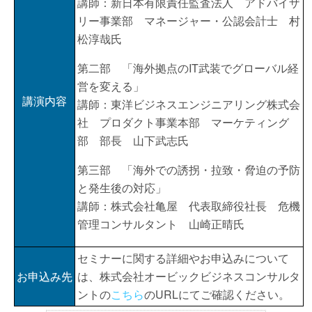
講師：新日本有限責任監査法人 アドバイザ
リー事業部 マネージャー・公認会計士 村
松淳哉氏
第二部 「海外拠点のIT武装でグローバル経
営を変える」
講演内容
講師：東洋ビジネスエンジニアリング株式会
社 プロダクト事業本部 マーケティング
部 部長 山下武志氏
第三部 「海外での誘拐・拉致・脅迫の予防
と発生後の対応」
講師：株式会社亀屋 代表取締役社長 危機
管理コンサルタント 山崎正晴氏
セミナーに関する詳細やお申込みについて
お申込み先
は、株式会社オービックビジネスコンサルタ
ントの
こちら
のURLにてご確認ください。