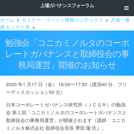
上場ガバナンスフォーラム
ホーム
>
セミナー・イベント情報インデックス
>
共催・後
援 セミナー等
>
勉強会「コニカミノルタのコーポ
レートガバナンスと取締役会の事
務局運営」開催のお知らせ
2020 年1 月17 日（金） 16:00〜17:30（講演40 分、フリ
ーディスカッション50 分）
日本コーポレートガバナンス研究所（ＪＣＧＲ）の勉強
会 第１回「コニカミノルタのコーポレートガバナンスと
取締役会の事務局運営」が開催されます（講師：コニカ
ミノルタ株式会社 取締役会室長 齊田 隆 氏）。