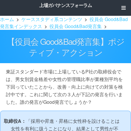
上場ガバナンスフォーラム
ホーム
>
ケーススタディ系コンテンツ
>
役員会 Good&Bad
発言集インデックス
>
役員会 Good&Bad発言集
>
【役員会 Good&Bad発言集】ポジ
ティブ・アクション
東証スタンダード市場に上場しているP社の取締役会で
は、男女別賃金格差や女性の管理職比率が業種別平均を
下回っていたことから、改善・向上に向けての対策を検
討中です。これに関して次の３人が下記の発言を行いま
した。誰の発言がGood発言でしょうか？
取締役A：
「採用や昇進・昇格に女性枠を設けることは
女性を有利に扱うことになり、結果として男性が不