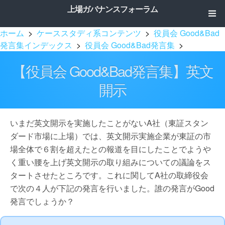
上場ガバナンスフォーラム
ホーム
>
ケーススタディ系コンテンツ
>
役員会 Good&Bad
発言集インデックス
>
役員会 Good&Bad発言集
>
【役員会 Good&Bad発言集】英文
開示
いまだ英文開示を実施したことがないA社（東証スタン
ダード市場に上場）では、英文開示実施企業が東証の市
場全体で６割を超えたとの報道を目にしたことでようや
く重い腰を上げ英文開示の取り組みについての議論をス
タートさせたところです。これに関してA社の取締役会
で次の４人が下記の発言を行いました。誰の発言がGood
発言でしょうか？