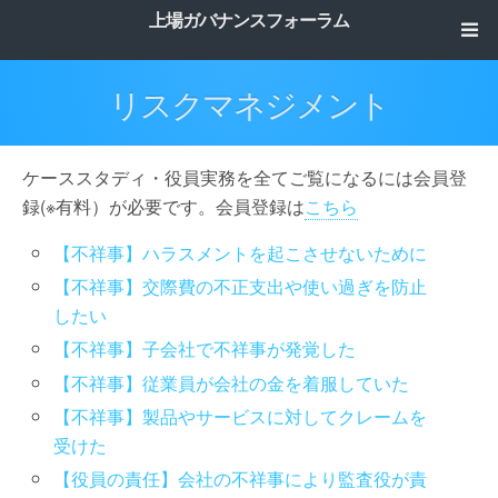
上場ガバナンスフォーラム
リスクマネジメント
ケーススタディ・役員実務を全てご覧になるには会員登
録(※有料）が必要です。会員登録は
こちら
【不祥事】ハラスメントを起こさせないために
【不祥事】交際費の不正支出や使い過ぎを防止
したい
【不祥事】子会社で不祥事が発覚した
【不祥事】従業員が会社の金を着服していた
【不祥事】製品やサービスに対してクレームを
受けた
【役員の責任】会社の不祥事により監査役が責