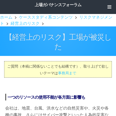
上場ガバナンスフォーラム
ホーム
>
ケーススタディ系コンテンツ
>
リスクマネジメン
ト
>
経営上のリスク
>
【経営上のリスク】工場が被災し
た
ご質問（本稿に関係ないことでも結構です）、取り上げて欲し
いテーマは
事務局まで
一つのリソースの使用不能が各方面に影響も
会社は、地震、台風、洪水などの自然災害や、火災や各
種の事故、さらにはサイバー攻撃といった人為的災害な