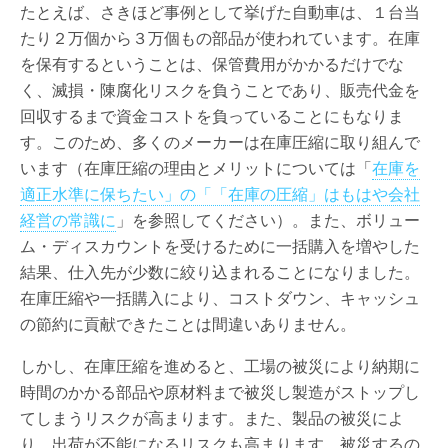
たとえば、さきほど事例として挙げた自動車は、１台当
たり２万個から３万個もの部品が使われています。在庫
を保有するということは、保管費用がかかるだけでな
く、滅損・陳腐化リスクを負うことであり、販売代金を
回収するまで資金コストを負っていることにもなりま
す。このため、多くのメーカーは在庫圧縮に取り組んで
います（在庫圧縮の理由とメリットについては「
在庫を
適正水準に保ちたい」の「「在庫の圧縮」はもはや会社
経営の常識に
」を参照してください）。また、ボリュー
ム・ディスカウントを受けるために一括購入を増やした
結果、仕入先が少数に絞り込まれることになりました。
在庫圧縮や一括購入により、コストダウン、キャッシュ
の節約に貢献できたことは間違いありません。
しかし、在庫圧縮を進めると、工場の被災により納期に
時間のかかる部品や原材料まで被災し製造がストップし
てしまうリスクが高まります。また、製品の被災によ
り、出荷が不能になるリスクも高まります。被災するの