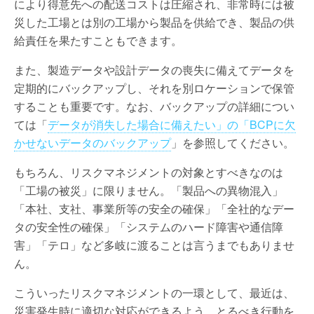
により得意先への配送コストは圧縮され、非常時には被
災した工場とは別の工場から製品を供給でき、製品の供
給責任を果たすこともできます。
また、製造データや設計データの喪失に備えてデータを
定期的にバックアップし、それを別ロケーションで保管
することも重要です。なお、バックアップの詳細につい
ては「
データが消失した場合に備えたい」の「BCPに欠
かせないデータのバックアップ
」を参照してください。
もちろん、リスクマネジメントの対象とすべきなのは
「工場の被災」に限りません。「製品への異物混入」
「本社、支社、事業所等の安全の確保」「全社的なデー
タの安全性の確保」「システムのハード障害や通信障
害」「テロ」など多岐に渡ることは言うまでもありませ
ん。
こういったリスクマネジメントの一環として、最近は、
災害発生時に適切な対応ができるよう、とるべき行動を