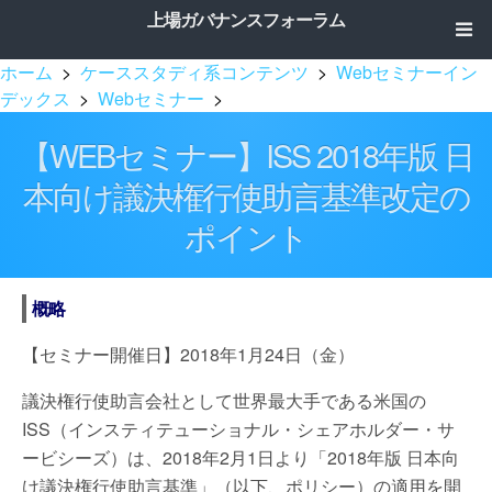
上場ガバナンスフォーラム
ホーム
>
ケーススタディ系コンテンツ
>
Webセミナーイン
デックス
>
Webセミナー
>
【WEBセミナー】ISS 2018年版 日
本向け議決権行使助言基準改定の
ポイント
概略
【セミナー開催日】2018年1月24日（金）
議決権行使助言会社として世界最大手である米国の
ISS（インスティテューショナル・シェアホルダー・サ
ービシーズ）は、2018年2月1日より「2018年版 日本向
け議決権行使助言基準」（以下、ポリシー）の適用を開