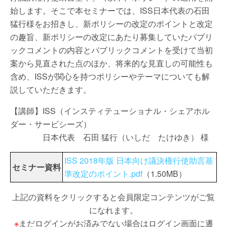
始します。そこで本セミナーでは、ISS日本代表の石田
猛行様をお招きし、新ポリシーの改定のポイントと改定
の趣旨、新ポリシーの改定にあたり募集していたパブリ
ックコメントの内容とパブリックコメントを受けて当初
案から見直された点のほか、将来的な見直しの可能性も
含め、ISSが関心を持つポリシーやテーマについても解
説していただきます。
【講師】ISS（インスティテューショナル・シェアホル
ダー・サービシーズ）
日本代表 石田 猛行（いしだ たけゆき） 様
ISS 2018年版 日本向け議決権行使助言基
セミナー資料
準改定のポイント.pdf
（1.50MB）
上記の資料をクリックすると会員限定コンテンツがご覧
になれます。
※
まだログインがお済みでない場合はログイン画面に遷