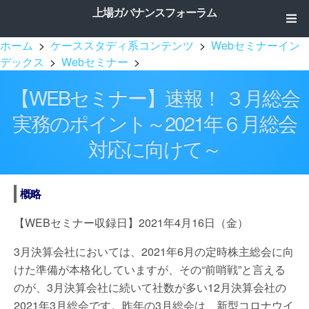
上場ガバナンスフォーラム
ホーム
>
ケーススタディ系コンテンツ
>
Webセミナーイン
デックス
>
Webセミナー
>
【WEBセミナー】速報！ ３月総会
実務のポイント～2021年６月総会
対応に向けて～
概略
【WEBセミナー収録日】2021年4月16日（金）
3月決算会社においては、2021年6月の定時株主総会に向
けた準備が本格化していますが、その“前哨戦”と言える
のが、3月決算会社に続いて社数が多い12月決算会社の
2021年3月総会です。昨年の3月総会は、新型コロナウイ