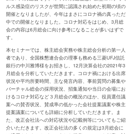
ルス感染症のリスクが世間に認識され始めた初期の頃の
開催となりましたが、今年はまさにコロナ禍の真っただ
中での開催となりました。コロナ対応をはじめ、3月総
会の内容は6月総会に向け参考になることが多いはずで
す。
本セミナーでは、株主総会実務や株主総会分析の第一人
者であり、全国株懇連合会の理事も務める三菱UFJ信託
銀行の中川雅博様をお招きし、12月決算会社の2021年3
月総会を分析していただきます。コロナ禍における出席
状況や平均所要時間、主な発言内容、事前質問の募集や
バーチャル総会の採用状況、招集通知や当日の会場にお
けるコロナ対応など３月総会の概況のほか、役員選任議
案への賛否状況、賛成率の低かった会社提案議案や株主
提案議案についても詳細に分析していただきます。ま
た、改正会社法への対応状況や記載例等についてもご紹
介いただきます。改正会社法の多くの規定は3月総会に