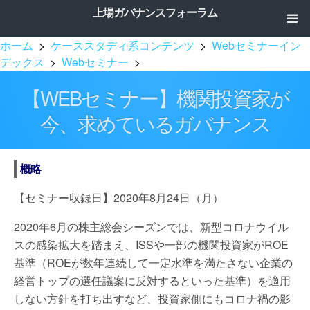
上場ガバナンスフォーラム
ホーム
>
ケーススタディ系コンテンツ
>
Webセミナーイン
デックス
>
Webセミナー
>
【WEBセミナー】機関投資家が
今、求めているガバナンス
概略
【セミナー収録日】2020年8月24日（月）
2020年6月の株主総会シーズンでは、新型コロナウイル
スの感染拡大を踏まえ、ISSや一部の機関投資家がROE
基準（ROEが数年連続して一定水準を満たさない企業の
経営トップの選任議案に反対するといった基準）を適用
しない方針を打ち出すなど、投資家側にもコロナ禍の影