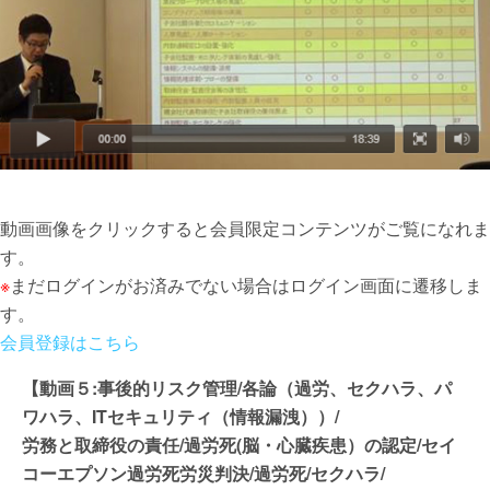
動画画像をクリックすると会員限定コンテンツがご覧になれま
す。
※
まだログインがお済みでない場合はログイン画面に遷移しま
す。
会員登録はこちら
【動画５:事後的リスク管理/各論（過労、セクハラ、パ
ワハラ、ITセキュリティ（情報漏洩））/
労務と取締役の責任/過労死(脳・心臓疾患）の認定/セイ
コーエプソン過労死労災判決/過労死/セクハラ/