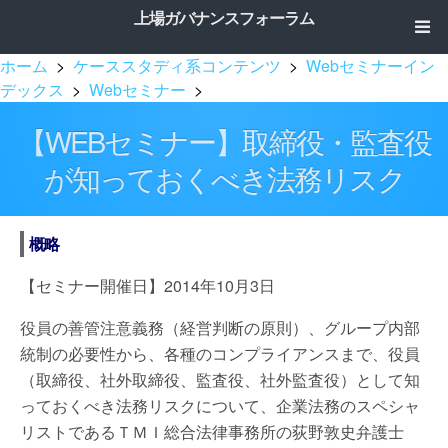
上場ガバナンスフォーラム
ホーム
>
ケーススタディ系コンテンツ
>
Webセミナーイン
デックス
>
Webセミナー
>
【WEBセミナー】取締役・監査役
が知っておくべき法務リスク
概略
【セミナー開催日】2014年10月3日
役員の善管注意義務（経営判断の原則）、グループ内部
統制の必要性から、各種のコンプライアンスまで、役員
（取締役、社外取締役、監査役、社外監査役）として知
っておくべき法務リスクについて、企業法務のスペシャ
リストであるＴＭＩ総合法律事務所の荻野敦史弁護士