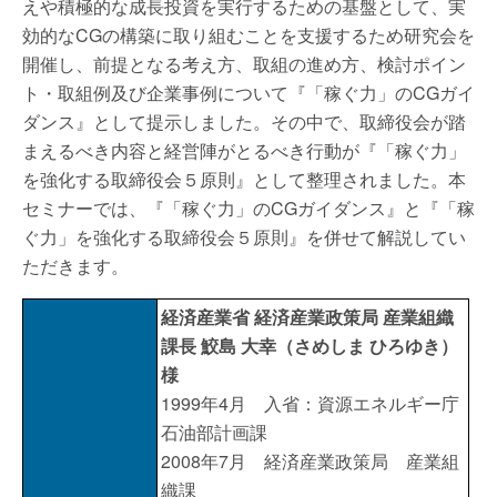
えや積極的な成長投資を実行するための基盤として、実
効的なCGの構築に取り組むことを支援するため研究会を
開催し、前提となる考え方、取組の進め方、検討ポイン
ト・取組例及び企業事例について『「稼ぐ力」のCGガイ
ダンス』として提示しました。その中で、取締役会が踏
まえるべき内容と経営陣がとるべき行動が『「稼ぐ力」
を強化する取締役会５原則』として整理されました。本
セミナーでは、『「稼ぐ力」のCGガイダンス』と『「稼
ぐ力」を強化する取締役会５原則』を併せて解説してい
ただきます。
経済産業省 経済産業政策局 産業組織
課長 鮫島 大幸（さめしま ひろゆき）
様
1999年4月 入省：資源エネルギー庁
石油部計画課
2008年7月 経済産業政策局 産業組
織課