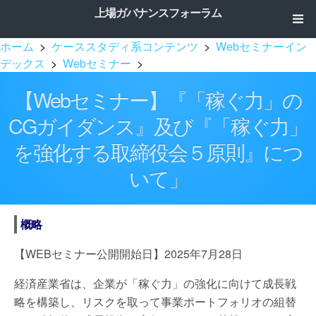
上場ガバナンスフォーラム
ホーム
>
ケーススタディ系コンテンツ
>
Webセミナーイン
デックス
>
Webセミナー
>
【Webセミナー】『「稼ぐ力」の
CGガイダンス』及び『「稼ぐ力」
を強化する取締役会５原則』につ
いて」
概略
【WEBセミナー公開開始日】2025年7月28日
経済産業省は、企業が「稼ぐ力」の強化に向けて成長戦
略を構築し、リスクを取って事業ポートフォリオの組替