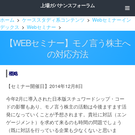
上場ガバナンスフォーラム
ホーム
>
ケーススタディ系コンテンツ
>
Webセミナーイン
デックス
>
Webセミナー
>
【WEBセミナー】モノ言う株主へ
の対応方法
概略
【セミナー開催日】2014年12月8日
今年2月に導入された日本版スチュワードシップ・コー
ドの影響もあり、モノ言う株主の活動は今後ますます活
発になっていくことが予想されます。貴社に対話（エン
ゲージメント）を求めて来るのも時間の問題でしょう
（既に対話を行っている企業も少なくないと思いま