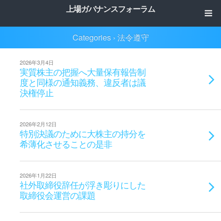
上場ガバナンスフォーラム
Categories ›
法令遵守
2026年3月4日
実質株主の把握へ大量保有報告制
度と同様の通知義務、違反者は議
決権停止
2026年2月12日
特別決議のために大株主の持分を
希薄化させることの是非
2026年1月22日
社外取締役辞任が浮き彫りにした
取締役会運営の課題