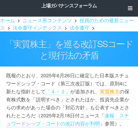
上場ガバナンスフォーラム
ホーム
>
ニュース系コンテンツ
>
役員のための最新ニュー
ス
>
法令遵守インデックス
>
法令遵守
>
「実質株主」を巡る改訂SSコード
と現行法の矛盾
既報のとおり、2025年6月26日に確定した日本版スチュ
ワードシップ・コード（第三次改訂版）では、原則4に
新たな指針として
「４－２」
が追加され、
実質株主
の保
有株式数を「説明すべき」とされたほか、投資先企業か
らの求めがあった場合の「対応方針」も公表すべきとさ
れたところだ（2025年2月18日付ニュース「
速報 スチ
ュワードシップ・コードの改訂内容が判明
」参照）。