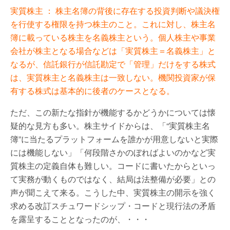
実質株主 ： 株主名簿の背後に存在する投資判断や議決権
を行使する権限を持つ株主のこと。これに対し、株主名
簿に載っている株主を名義株主という。個人株主や事業
会社が株主となる場合などは「実質株主＝名義株主」と
なるが、信託銀行が信託勘定で「管理」だけをする株式
は、実質株主と名義株主は一致しない。機関投資家が保
有する株式は基本的に後者のケースとなる。
ただ、この新たな指針が機能するかどうかについては懐
疑的な見方も多い。株主サイドからは、「“実質株主名
簿”に当たるプラットフォームを誰かが用意しないと実際
には機能しない」「何段階さかのぼればよいのかなど実
質株主の定義自体も難しい。コードに書いたからといっ
て実務が動くものではなく、結局は法整備が必要」との
声が聞こえて来る。こうした中、実質株主の開示を強く
求める改訂スチュワードシップ・コードと現行法の矛盾
を露呈することとなったのが、・・・