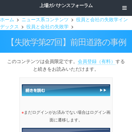
上場ガバナンスフォーラム
ホーム
>
ニュース系コンテンツ
>
役員と会社の失敗学イン
デックス
>
役員と会社の失敗学
>
【失敗学第27回】前田道路の事例
このコンテンツは会員限定です。
会員登録（有料）
する
と続きをお読みいただけます。
※
まだログインがお済みでない場合はログイン画
面に遷移します。