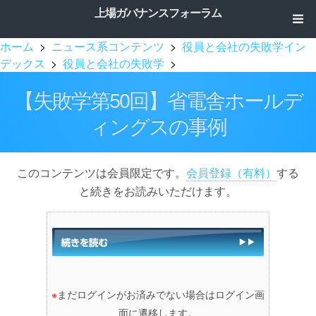
上場ガバナンスフォーラム
ホーム
>
ニュース系コンテンツ
>
役員と会社の失敗学イン
デックス
>
役員と会社の失敗学
>
【失敗学第50回】省電舎ホールデ
ィングスの事例
このコンテンツは会員限定です。
会員登録（有料）
する
と続きをお読みいただけます。
※
まだログインがお済みでない場合はログイン画
面に遷移します。