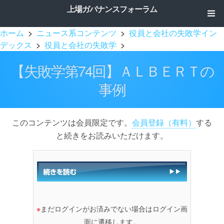
上場ガバナンスフォーラム
ホーム
>
ニュース系コンテンツ
>
役員と会社の失敗学イン
デックス
>
役員と会社の失敗学
>
【失敗学第74回】ＡＬＢＥＲＴの
事例
このコンテンツは会員限定です。
会員登録（有料）
する
と続きをお読みいただけます。
※
まだログインがお済みでない場合はログイン画
面に遷移します。