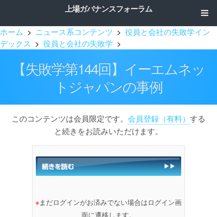
上場ガバナンスフォーラム
ホーム
>
ニュース系コンテンツ
>
役員と会社の失敗学イン
デックス
>
役員と会社の失敗学
>
【失敗学第144回】イーエムネッ
トジャパンの事例
このコンテンツは会員限定です。
会員登録（有料）
する
と続きをお読みいただけます。
※
まだログインがお済みでない場合はログイン画
面に遷移します。