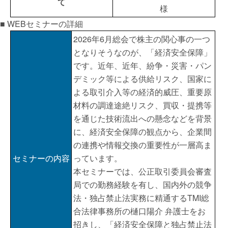
て
様
■ WEBセミナーの詳細
2026年6月総会で株主の関心事の一つ
となりそうなのが、「経済安全保障」
です。近年、近年、紛争・災害・パン
デミック等による供給リスク、国家に
よる取引介入等の経済的威圧、重要原
材料の調達途絶リスク、買収・提携等
を通じた技術流出への懸念などを背景
に、経済安全保障の観点から、企業間
の連携や情報交換の重要性が一層高ま
セミナーの内容
っています。
本セミナーでは、公正取引委員会審査
局での勤務経験を有し、国内外の競争
法・独占禁止法実務に精通するTMI総
合法律事務所の樋口陽介 弁護士をお
招きし、「経済安全保障と独占禁止法