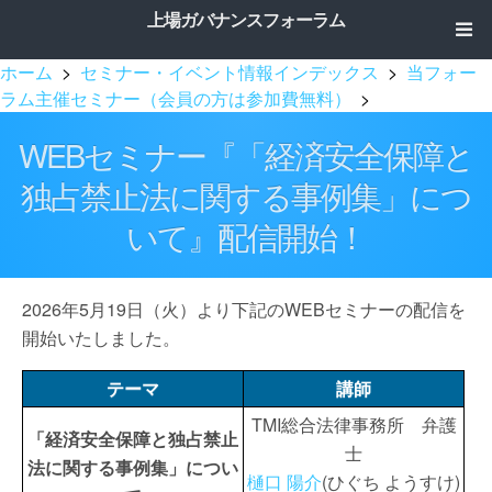
上場ガバナンスフォーラム
ホーム
>
セミナー・イベント情報インデックス
>
当フォー
ラム主催セミナー（会員の方は参加費無料）
>
WEBセミナー『「経済安全保障と
独占禁止法に関する事例集」につ
いて』配信開始！
2026年5月19日（火）より下記のWEBセミナーの配信を
開始いたしました。
テーマ
講師
TMI総合法律事務所 弁護
「経済安全保障と独占禁止
士
法に関する事例集」につい
樋口 陽介
(ひぐち ようすけ)