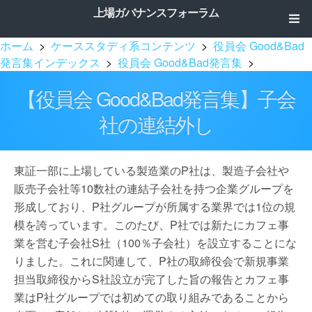
上場ガバナンスフォーラム
ホーム
>
ケーススタディ系コンテンツ
>
役員会 Good&Bad
発言集インデックス
>
役員会 Good&Bad発言集
>
【役員会 Good&Bad発言集】子会
社の連結外し
東証一部に上場している製造業のP社は、製造子会社や
販売子会社等10数社の連結子会社を持つ企業グループを
形成しており、P社グループが所属する業界では1位の規
模を誇っています。このたび、P社では新たにカフェ事
業を営む子会社S社（100％子会社）を設立することにな
りました。これに関連して、P社の取締役会で新規事業
担当取締役からS社設立が完了した旨の報告とカフェ事
業はP社グループでは初めての取り組みであることから