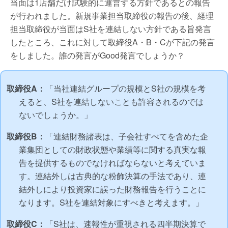
当面は1店舗だけ試験的に運営する方針であるとの報告
が行われました。新規事業担当取締役の報告の後、経理
担当取締役が当面はS社を連結しない方針である旨発言
したところ、これに対して取締役A・B・Cが下記の発言
をしました。誰の発言がGood発言でしょうか？
取締役A：
「当社連結グループの規模とS社の規模を考
えると、S社を連結しないことも許容されるのでは
ないでしょうか。」
取締役B：
「連結財務諸表は、子会社すべてを含めた企
業集団としての財政状態や業績等に関する真実な報
告を提供するものでなければならないと考えていま
す。連結外しは古典的な粉飾決算の手法であり、連
結外しにより投資家に誤った財務報告を行うことに
なります。S社を連結対象にすべきと考えます。」
取締役C：
「S社は、速報性が重視される四半期決算で