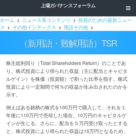
上場ガバナンスフォーラム
ホーム
>
ニュース系コンテンツ
>
役員のための最新ニュー
ス
>
その他インデックス
>
用語その他
>
（新用語・難解用語）TSR
株主総利回り（Total Shareholders Return）のことであ
り、株式投資により得られた収益（主に配当とキャピタ
ルゲイン）を株価（投資額）で割った比率を指す。株式
投資により一定期間で何％の収益が生み出されたのかを
示す。
例えばある銘柄の株式を100万円で購入して、それを１
年後に110万円で売却した場合、10万円のキャピタルゲ
インが生じる。さらに、配当を５万円受け取ったとする
と、株式投資により得られた収益は15万円となるため、