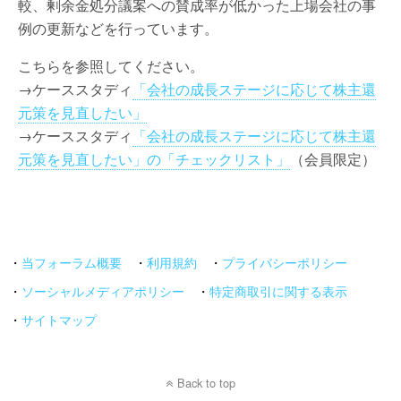
較、剰余金処分議案への賛成率が低かった上場会社の事
例の更新などを行っています。
こちらを参照してください。
→ケーススタディ
「会社の成長ステージに応じて株主還
元策を見直したい」
→ケーススタディ
「会社の成長ステージに応じて株主還
元策を見直したい」の「チェックリスト」
（会員限定）
・
当フォーラム概要
・
利用規約
・
プライバシーポリシー
・
ソーシャルメディアポリシー
・
特定商取引に関する表示
・
サイトマップ
Back to top