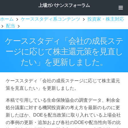
上場ガバナンスフォーラム
ホーム
>
ケーススタディ系コンテンツ
>
投資家・株主対応
>
配当
>
ケーススタディ「会社の成長ステ
ージに応じて株主還元策を見直し
たい」を更新しました。
ケーススタディ「会社の成長ステージに応じて株主還元
策を見直したい」を更新しました。
本稿で引用している生命保険協会の調査データ、剰余金
処分議案に対する機関投資家の考え方を最新のものに更
新したほか、DOEを配当政策に取り入れている上場会社
の事例の更新・追加および各社のDOEや配当性向等の比