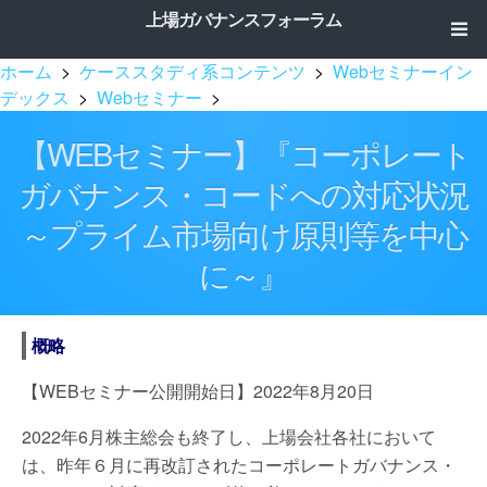
上場ガバナンスフォーラム
ホーム
>
ケーススタディ系コンテンツ
>
Webセミナーイン
デックス
>
Webセミナー
>
【WEBセミナー】『コーポレート
ガバナンス・コードへの対応状況
～プライム市場向け原則等を中心
に～』
概略
【WEBセミナー公開開始日】2022年8月20日
2022年6月株主総会も終了し、上場会社各社において
は、昨年６月に再改訂されたコーポレートガバナンス・