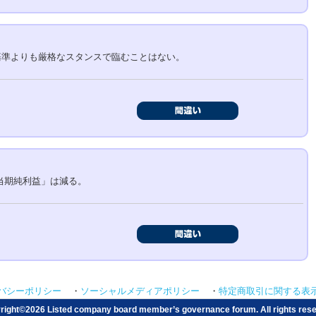
基準よりも厳格なスタンスで臨むことはない。
当期純利益」は減る。
・
・
バシーポリシー
ソーシャルメディアポリシー
特定商取引に関する表
right©
2026 Listed company board member’s governance forum. All rights rese