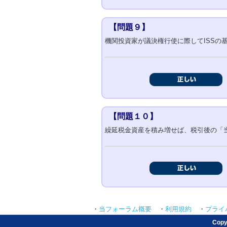
【問題９】
機関投資家が議決権行使に際してISSの
【問題１０】
繰延税金資産を積み増せば、税引後の「
・
・
・
当フォーラム概要
利用規約
プライ
Copy