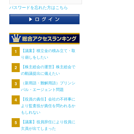
パスワードを忘れた方はこちら
【議案】積立金の積み立て・取
り崩しをしたい
【株主総会の運営】株主総会で
の動議提出に備えたい
（新用語・難解用語）プリンシ
パル・エージェント問題
【役員の責任】会社の不祥事に
より監査役が責任を問われるか
もしれない
【議案】役員辞任により役員に
欠員が出てしまった