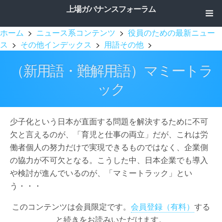
上場ガバナンスフォーラム
ホーム
>
ニュース系コンテンツ
>
役員のための最新ニュー
ス
>
その他インデックス
>
用語その他
>
（新用語・難解用語）マミートラ
ック
少子化という日本が直面する問題を解決するために不可
欠と言えるのが、「育児と仕事の両立」だが、これは労
働者個人の努力だけで実現できるものではなく、企業側
の協力が不可欠となる。こうした中、日本企業でも導入
や検討が進んでいるのが、「マミートラック」とい
う・・・
このコンテンツは会員限定です。
会員登録（有料）
する
と続きをお読みいただけます。