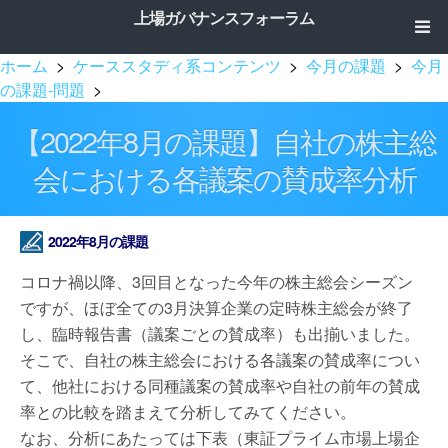
上場ガバナンスフォーラム
ホーム
>
ケーススタディ系コンテンツ
>
今月の課題
>
今月
の課題-問題
>
【2022年8月の課題】自社の株主総
会における各議案の賛成率分析
2022年8月の課題
コロナ禍以降、3回目となった今年の株主総会シーズン
ですが、ほぼ全ての3月決算企業の定時株主総会が終了
し、臨時報告書（議案ごとの賛成率）も出揃いました。
そこで、自社の株主総会における各議案の賛成率につい
て、他社における同種議案の賛成率や自社の前年の賛成
率との比較を踏まえて分析してみてください。
なお、分析にあたっては下表（東証プライム市場上場企