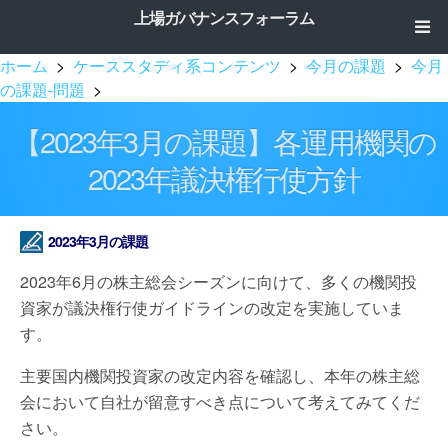
上場ガバナンスフォーラム
ホーム
>
ケーススタディ系コンテンツ
>
今月の課題
>
今月
の課題-問題
>
【2023年3月の課題】各運用機関の
2023年議決権行使方針
2023年3月の課題
2023年6月の株主総会シーズンに向けて、多くの機関投
資家が議決権行使ガイドラインの改定を実施していま
す。
主要国内機関投資家の改定内容を確認し、本年の株主総
会において自社が留意すべき点について考えてみてくだ
さい。