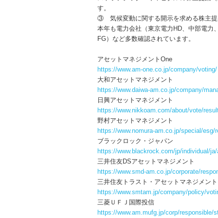
す。
③ 気候変動に関する開示を求める株主提
本年も電力会社（東京電力HD、中部電力、
FG）など多数確認されています。
アセットマネジメントOne
https://www.am-one.co.jp/company/voting/
大和アセットマネジメント
https://www.daiwa-am.co.jp/company/mana
日興アセットマネジメント
https://www.nikkoam.com/about/vote/resul
野村アセットマネジメント
https://www.nomura-am.co.jp/special/esg/r
ブラックロック・ジャパン
https://www.blackrock.com/jp/individual/ja/
三井住友DSアセットマネジメント
https://www.smd-am.co.jp/corporate/respon
三井住友トラスト・アセットマネジメント
https://www.smtam.jp/company/policy/votin
三菱ＵＦＪ国際投信
https://www.am.mufg.jp/corp/responsible/