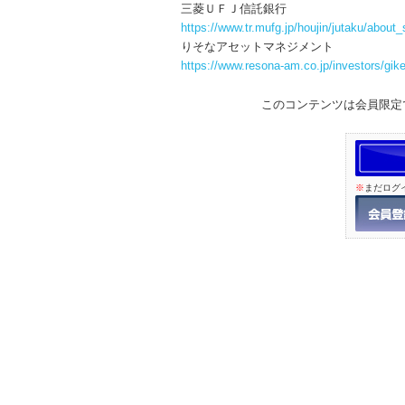
三菱ＵＦＪ信託銀行
https://www.tr.mufg.jp/houjin/jutaku/about
りそなアセットマネジメント
https://www.resona-am.co.jp/investors/gik
このコンテンツは会員限定
※
まだログ