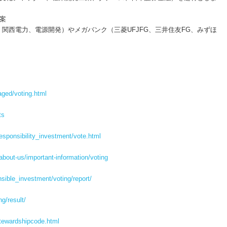
案
関西電力、電源開発）やメガバンク（三菱UFJFG、三井住友FG、みずほ
ged/voting.html
ts
esponsibility_investment/vote.html
about-us/important-information/voting
sible_investment/voting/report/
g/result/
stewardshipcode.html