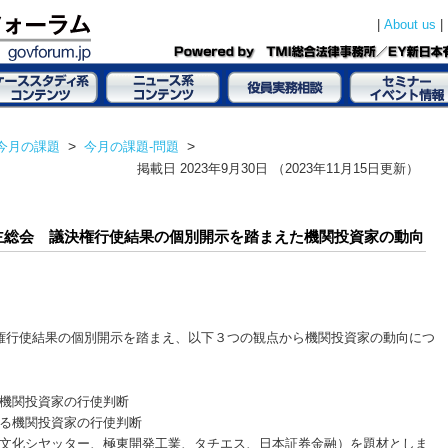
|
|
About us
今月の課題
>
今月の課題-問題
>
掲載日
2023年9月30日
（2023年11月15日更新）
6月株主総会 議決権行使結果の個別開示を踏まえた機関投資家の動向
権行使結果の個別開示を踏まえ、以下３つの観点から機関投資家の動向につ
機関投資家の行使判断
る機関投資家の行使判断
文化シヤッター、極東開発工業、タチエス、日本証券金融）を題材としま