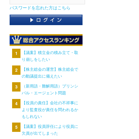
パスワードを忘れた方はこちら
【議案】積立金の積み立て・取
り崩しをしたい
【株主総会の運営】株主総会で
の動議提出に備えたい
（新用語・難解用語）プリンシ
パル・エージェント問題
【役員の責任】会社の不祥事に
より監査役が責任を問われるか
もしれない
【議案】役員辞任により役員に
欠員が出てしまった