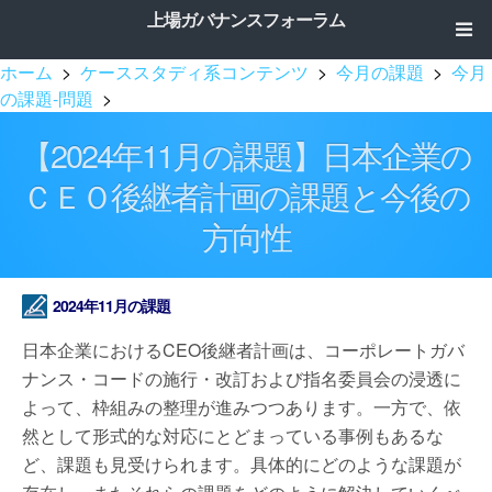
上場ガバナンスフォーラム
ホーム
>
ケーススタディ系コンテンツ
>
今月の課題
>
今月
の課題-問題
>
【2024年11月の課題】日本企業の
ＣＥＯ後継者計画の課題と今後の
方向性
2024年11月の課題
日本企業におけるCEO後継者計画は、コーポレートガバ
ナンス・コードの施行・改訂および指名委員会の浸透に
よって、枠組みの整理が進みつつあります。一方で、依
然として形式的な対応にとどまっている事例もあるな
ど、課題も見受けられます。具体的にどのような課題が