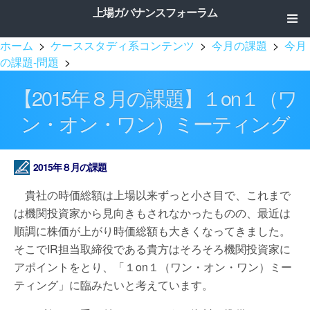
上場ガバナンスフォーラム
ホーム
>
ケーススタディ系コンテンツ
>
今月の課題
>
今月
の課題-問題
>
【2015年８月の課題】１on１（ワ
ン・オン・ワン）ミーティング
2015年８月の課題
貴社の時価総額は上場以来ずっと小さ目で、これまで
は機関投資家から見向きもされなかったものの、最近は
順調に株価が上がり時価総額も大きくなってきました。
そこでIR担当取締役である貴方はそろそろ機関投資家に
アポイントをとり、「１on１（ワン・オン・ワン）ミー
ティング」に臨みたいと考えています。