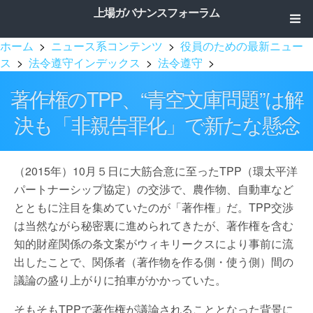
上場ガバナンスフォーラム
ホーム
>
ニュース系コンテンツ
>
役員のための最新ニュー
ス
>
法令遵守インデックス
>
法令遵守
>
著作権のTPP、“青空文庫問題”は解
決も「非親告罪化」で新たな懸念
（2015年）10月５日に大筋合意に至ったTPP（環太平洋
パートナーシップ協定）の交渉で、農作物、自動車など
とともに注目を集めていたのが「著作権」だ。TPP交渉
は当然ながら秘密裏に進められてきたが、著作権を含む
知的財産関係の条文案がウィキリークスにより事前に流
出したことで、関係者（著作物を作る側・使う側）間の
議論の盛り上がりに拍車がかかっていた。
そもそもTPPで著作権が議論されることとなった背景に