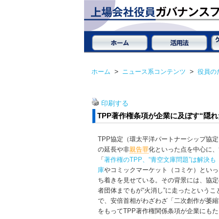
ホーム
>
ニュース系コンテンツ
>
役員の
印刷する
TPP著作権条項が企業に及ぼす“隠れ
TPP協定（環太平洋パートナーシップ協
の延長や非
親告罪
化といった点を中心に、
「
著作権のTPP、“青空文庫問題”は解決
庫
やコミックマーケット（コミケ）といっ
ち着きを見せている。その背景には、協定
者団体までもが“火消し”に走ったという
で、安倍首相がわざわざ「二次創作が萎縮
をもってTPP著作権関係条項が企業にも