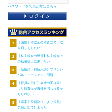
パスワードを忘れた方はこちら
【議案】積立金の積み立て・取
り崩しをしたい
【株主総会の運営】株主総会で
の動議提出に備えたい
（新用語・難解用語）プリンシ
パル・エージェント問題
【役員の責任】会社の不祥事に
より監査役が責任を問われるか
もしれない
【議案】役員辞任により役員に
欠員が出てしまった