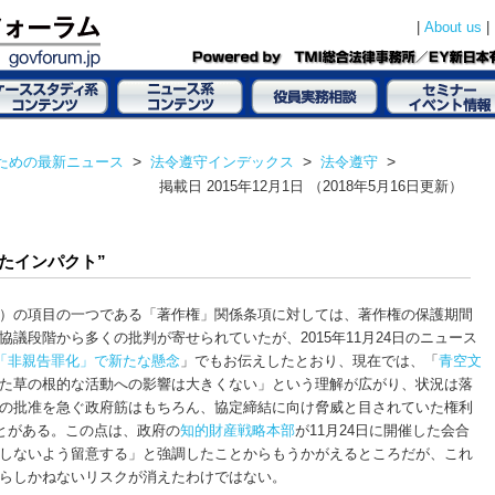
|
|
About us
ための最新ニュース
>
法令遵守インデックス
>
法令遵守
>
掲載日
2015年12月1日
（2018年5月16日更新）
たインパクト”
定）の項目の一つである「著作権」関係条項に対しては、著作権の保護期間
協議段階から多くの批判が寄せられていたが、2015年11月24日のニュース
も「非親告罪化」で新たな懸念
」でもお伝えしたとおり、現在では、「
青空文
た草の根的な活動への影響は大きくない」という理解が広がり、状況は落
の批准を急ぐ政府筋はもちろん、協定締結に向け脅威と目されていた権利
ことがある。この点は、政府の
知的財産戦略本部
が11月24日に開催した会合
しないよう留意する」と強調したことからもうかがえるところだが、これ
たらしかねないリスクが消えたわけではない。