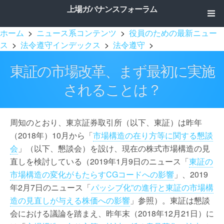
上場ガバナンスフォーラム
ホーム
>
ニュース系コンテンツ
>
役員のための最新ニュー
ス
>
法令遵守インデックス
>
法令遵守
>
東証の市場改革、まず最初に実施
されることは？
周知のとおり、東京証券取引所（以下、東証）は昨年
（2018年）10月から「
市場構造の在り方等に関する懇談
会
」（以下、懇談会）を設け、現在の株式市場構造の見
直しを検討している（2019年1月9日のニュース「
東証の
市場構造の変化がもたらすCGコードへの影響
」、2019
年2月7日のニュース「
パッシブ化”の進行と東証の市場構
造の見直しが与える株価への影響
」参照）。東証は懇談
会における議論を踏まえ、昨年末（2018年12月21日）に