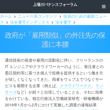
上場ガバナンスフォーラム
ホーム
>
ニュース系コンテンツ
>
役員のための最新ニュー
ス
>
法令遵守インデックス
>
法令遵守
>
政府が「雇用類似」の外注先の保
護に本腰
通信技術の発達や雇用の流動化に伴い、フリーランスの
IT エンジニアやクラウドワーカーのように、発注者との
委託契約等に基づき個人で役務を提供するという働き方
が珍しくなくなってきた。両者をウェブ上でつなぐサー
ビスを展開する企業（例えば、
クラウドワークス
、
ラン
サーズ
など）が続々と出現していることも、それに拍車
をかけている。独立行政法人労働政策研究・研修機構が
2019年1月から2月にかけて実施した調査の速報結果