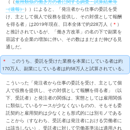
（（
雇用類似の働き方の者に関する調査・試算結果等
（速報）
））によると、「発注者から仕事の委託を受
け、主として個人で役務を提供し、その対償として報酬
を得る者」は2019年現在、日本全体で約228万人（
＊
）
と推計されているが、「働き方改革」の名の下で副業を
容認する企業の増加に伴い、その数はまだまだ伸びる見
通しだ。
＊
このうち、委託を受けた業務を本業にしている者は約
170万人、副業にしている者は約58万人と試算されている。
こういった「発注者から仕事の委託を受け、主として個
人で役務を提供し、その対償として報酬を得る者」（以
下、受託者）と発注者の関係は、実態としては雇用関係
に類似しているケースが少なくないものの、そもそも委
託契約と雇用契約は少なくとも形式的には別モノである
ことから（すなわち、受託者は発注者における労働者に
は該当しない）、受託者に対して労働基準法は適用され